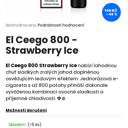
a
149 KČ
j
–46 %
í
Průměrné
Neohodnoceno
Podrobnosti hodnocení
t
hodnocení
?
El Ceego 800 -
produktu
je
Strawberry Ice
0,0
z
5
hvězdiček.
El Ceego 800 Strawberry Ice
nabízí lahodnou
HLEDAT
chuť sladkých zralých jahod doplněnou
osvěžujícím ledovým efektem. Jednorázová e-
cigareta s až 800 potahy přináší dokonale
D
vyváženou kombinaci ovocné sladkosti a
o
příjemné chladivosti. 🍓❄️
p
o
Možnosti doručení
r
u
Skladem
(>5 ks)