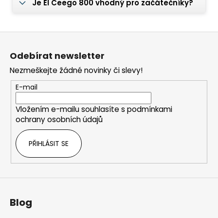
Je El Ceego 800 vhodný pro začátečníky?
Z
á
Odebírat newsletter
p
Nezmeškejte žádné novinky či slevy!
a
t
E-mail
í
Vložením e-mailu souhlasíte s
podmínkami
ochrany osobních údajů
PŘIHLÁSIT SE
Blog