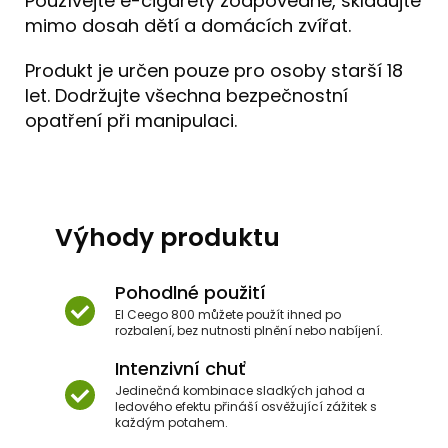
Používejte e-cigarety zodpovědně, skladujte
mimo dosah dětí a domácích zvířat.
Produkt je určen pouze pro osoby starší 18
let. Dodržujte všechna bezpečnostní
opatření při manipulaci.
Výhody produktu
Pohodlné použití
El Ceego 800 můžete použít ihned po
rozbalení, bez nutnosti plnění nebo nabíjení.
Intenzivní chuť
Jedinečná kombinace sladkých jahod a
ledového efektu přináší osvěžující zážitek s
každým potahem.