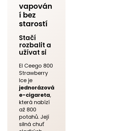
vapován
í bez
starostí
Stačí
rozbalit a
užívat si
El Ceego 800
Strawberry
Ice je
jednorázová
e-cigareta
,
která nabízí
až 800
potahů. Její
silná chuť