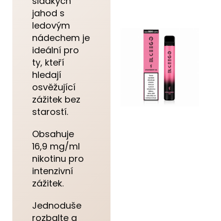
sladkých
jahod s
ledovým
nádechem je
ideální pro
ty, kteří
hledají
osvěžující
zážitek bez
starostí.
Obsahuje
16,9 mg/ml
nikotinu pro
intenzivní
zážitek.
Jednoduše
rozbalte a