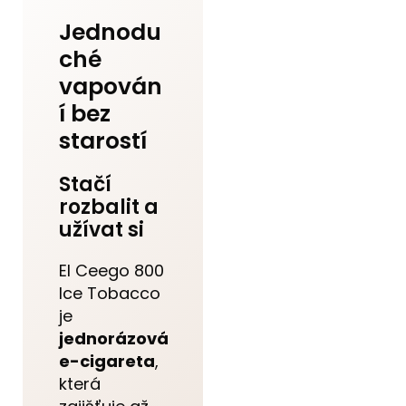
Jednodu
ché
vapován
í bez
starostí
Stačí
rozbalit a
užívat si
El Ceego 800
Ice Tobacco
je
jednorázová
e-cigareta
,
která