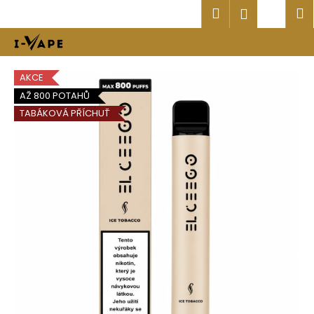
K
Přejít
Hledat
Náku
M
Přihlášen
na
o
obsah
Zpět
Zpět
košík
š
í
C
k
AKCE
o
AŽ 800 POTAHŮ
p
TABÁKOVÁ PŘÍCHUŤ
o
t
ř
e
b
u
j
e
t
e
n