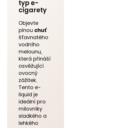
typ e-
cigarety
Objevte
plnou
chuť
šťavnatého
vodního
melounu,
která přináší
osvěžující
ovocný
zážitek.
Tento e-
liquid je
ideální pro
milovníky
sladkého a
lehkého