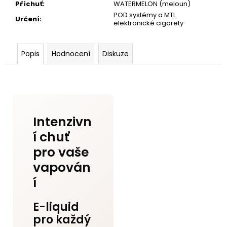
Příchuť
:
WATERMELON (meloun)
POD systémy a MTL
Určení
:
elektronické cigarety
Popis
Hodnocení
Diskuze
Intenzivn
í chuť
pro vaše
vapován
í
E-liquid
pro každý