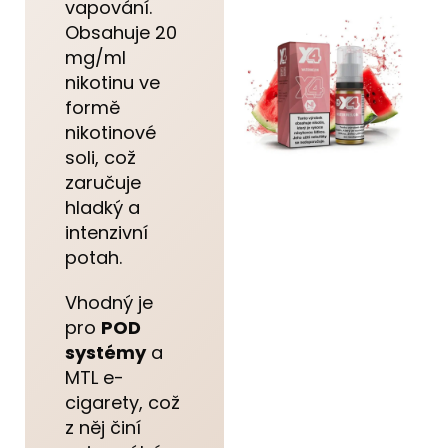
vapování.
Obsahuje 20
mg/ml
nikotinu ve
formě
nikotinové
soli, což
zaručuje
hladký a
intenzivní
potah.
Vhodný je
pro
POD
systémy
a
MTL e-
cigarety, což
z něj činí