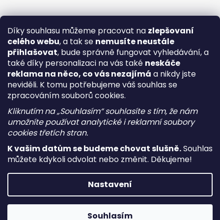
Díky souhlasu můžeme pracovat na
zlepšovaní
celého webu
, a tak se
nemusíte neustále
přihlašovat
, bude správně fungovat vyhledávání, a
také díky personalizaci na vás také
neskáče
reklama na něco, co vás nezajímá
a nikdy jste
neviděli. K tomu potřebujeme váš souhlas se
zpracováním souborů cookies.
Kliknutím na „Souhlasím“ souhlasíte s tím, že nám
umožníte používat analytické i reklamní soubory
cookies třetích stran.
K vašim datům se budeme chovat slušně.
Souhlas
můžete kdykoli odvolat nebo změnit. Děkujeme!
Vytvořil Shoptet
Nastavení
Copyright 2026
i-vape
. Všechna práva vyhrazena.
Upravit
nastavení cookies
Souhlasím