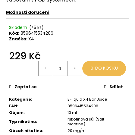
č
u
Možnosti doručení
j
e
m
Skladem
(>5 ks)
e
Kód:
8596415534206
Značka:
X4
VENIX
229 Kč
X2
COLA-
Měrná
X
DO KOŠÍKU
cena:
79
Kč
Původně:
Zeptat se
Sdílet
169
Kč
Kategorie
:
E-liquid X4 Bar Juice
EAN
:
8596415534206
Objem
:
10 ml
Nikotinová sůl (Salt
Typ nikotinu
:
Nicotine)
Obsah nikotinu
:
20 mg/ml