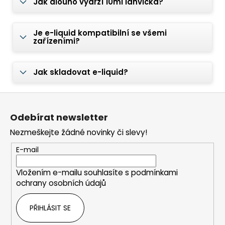
Jak dlouho vydrží 10ml lahvička?
Je e-liquid kompatibilní se všemi
zařízeními?
Jak skladovat e-liquid?
Z
á
Odebírat newsletter
p
Nezmeškejte žádné novinky či slevy!
a
t
E-mail
í
Vložením e-mailu souhlasíte s
podmínkami
ochrany osobních údajů
PŘIHLÁSIT SE