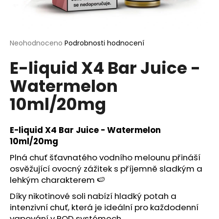
a
j
í
Průměrné
Neohodnoceno
Podrobnosti hodnocení
t
hodnocení
?
E-liquid X4 Bar Juice -
produktu
je
Watermelon
0,0
z
10ml/20mg
5
hvězdiček.
HLEDAT
E-liquid X4 Bar Juice - Watermelon
10ml/20mg
D
Plná chuť šťavnatého vodního melounu přináší
o
osvěžující ovocný zážitek s příjemně sladkým a
p
lehkým charakterem 🍉
o
Díky nikotinové soli nabízí hladký potah a
r
intenzivní chuť, která je ideální pro každodenní
u
vapování v POD systémech.