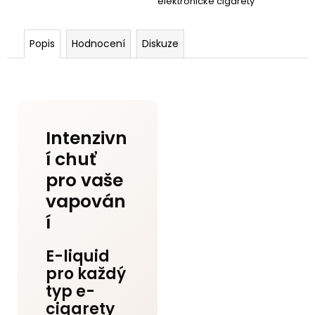
elektronické cigarety
Popis
Hodnocení
Diskuze
Intenzivn
í chuť
pro vaše
vapován
í
E-liquid
pro každý
typ e-
cigarety