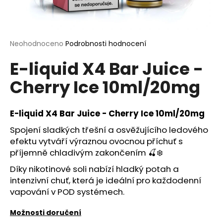
a
j
í
Průměrné
Neohodnoceno
Podrobnosti hodnocení
t
hodnocení
?
E-liquid X4 Bar Juice -
produktu
je
Cherry Ice 10ml/20mg
0,0
z
5
hvězdiček.
E-liquid X4 Bar Juice - Cherry Ice 10ml/20mg
HLEDAT
Spojení sladkých třešní a osvěžujícího ledového
efektu vytváří výraznou ovocnou příchuť s
příjemně chladivým zakončením 🍒❄️
D
o
Díky nikotinové soli nabízí hladký potah a
p
intenzivní chuť, která je ideální pro každodenní
o
vapování v POD systémech.
r
u
Možnosti doručení