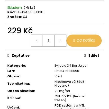
č
u
Skladem
(>5 ks)
j
Kód:
8596415838090
e
Značka:
X4
m
e
229 Kč
Měrná
DO KOŠÍKU
cena:
VENIX
X2
COLA-
X
Zeptat se
Sdílet
79
Kč
Kategorie
:
E-liquid X4 Bar Juice
Původně:
EAN
:
8596415838090
169
Objem
:
10 ml
Kč
Nikotinová sůl (Salt
Typ nikotinu
:
Nicotine)
Obsah nikotinu
:
20 mg/ml
CHERRY ICE (ledová
Příchuť
:
třešeň)
POD systémy a MTL
Určení
: