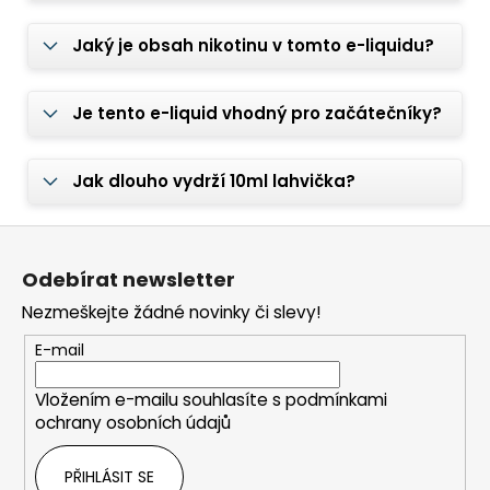
Jaký je obsah nikotinu v tomto e-liquidu?
Je tento e-liquid vhodný pro začátečníky?
Jak dlouho vydrží 10ml lahvička?
Z
á
Odebírat newsletter
p
Nezmeškejte žádné novinky či slevy!
a
t
E-mail
í
Vložením e-mailu souhlasíte s
podmínkami
ochrany osobních údajů
PŘIHLÁSIT SE