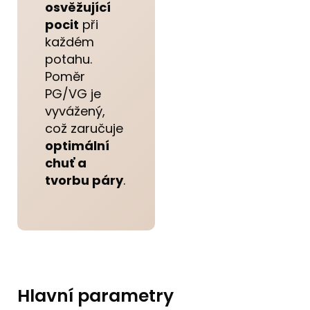
osvěžující
pocit
při
každém
potahu.
Poměr
PG/VG je
vyvážený,
což zaručuje
optimální
chuť a
tvorbu páry
.
Hlavní parametry