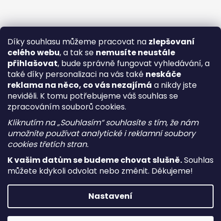
Díky souhlasu můžeme pracovat na
zlepšovaní
celého webu
, a tak se
nemusíte neustále
přihlašovat
, bude správně fungovat vyhledávání, a
také díky personalizaci na vás také
neskáče
reklama na něco, co vás nezajímá
a nikdy jste
neviděli. K tomu potřebujeme váš souhlas se
zpracováním souborů cookies.
Kliknutím na „Souhlasím“ souhlasíte s tím, že nám
umožníte používat analytické i reklamní soubory
cookies třetích stran.
K vašim datům se budeme chovat slušně.
Souhlas
můžete kdykoli odvolat nebo změnit. Děkujeme!
Vytvořil Shoptet
Nastavení
Copyright 2026
i-vape
. Všechna práva vyhrazena.
Upravit
nastavení cookies