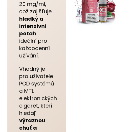
20 mg/ml,
což zajišťuje
hladký a
intenzivní
potah
ideální pro
každodenní
užívání.
Vhodný je
pro uživatele
POD systémů
a MTL
elektronických
cigaret, kteří
hledají
výraznou
chuť a