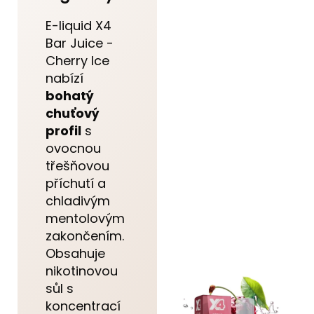
E-liquid X4
Bar Juice -
Cherry Ice
nabízí
bohatý
chuťový
profil
s
ovocnou
třešňovou
příchutí a
chladivým
mentolovým
zakončením.
Obsahuje
nikotinovou
sůl s
koncentrací