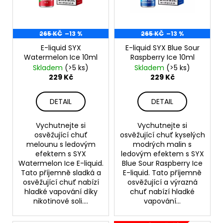
p
t
r
ů
o
265 KČ
–13 %
265 KČ
–13 %
d
E-liquid SYX
E-liquid SYX Blue Sour
u
Watermelon Ice 10ml
Raspberry Ice 10ml
k
Skladem
(>5 ks)
Skladem
(>5 ks)
t
229 Kč
229 Kč
ů
DETAIL
DETAIL
Vychutnejte si
Vychutnejte si
osvěžující chuť
osvěžující chuť kyselých
melounu s ledovým
modrých malin s
efektem s SYX
ledovým efektem s SYX
Watermelon Ice E-liquid.
Blue Sour Raspberry Ice
Tato příjemně sladká a
E-liquid. Tato příjemně
osvěžující chuť nabízí
osvěžující a výrazná
hladké vapování díky
chuť nabízí hladké
nikotinové soli....
vapování...