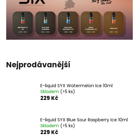
a
j
í
t
?
Nejprodávanější
HLEDAT
E-liquid SYX Watermelon Ice 10ml
Skladem
(>5 ks)
229 Kč
D
o
p
o
E-liquid SYX Blue Sour Raspberry Ice 10ml
r
Skladem
(>5 ks)
229 Kč
u