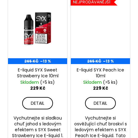
NEJPRODÁVANĚJŠÍ
265 KČ
–13 %
265 KČ
–13 %
E-liquid SYX Sweet
E-liquid SYX Peach Ice
Strawberry Ice 10ml
10ml
Skladem
(>5 ks)
Skladem
(>5 ks)
229 Kč
229 Kč
DETAIL
DETAIL
Vychutnejte si sladkou
Vychutnejte si
chuť jahod s ledovým
osvěžující chuť broskví s
efektem s SYX Sweet
ledovým efektem s SYX
Strawberry Ice E-liquid 1.
Peach Ice E-liquid. Tato