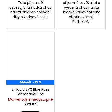
Tato příjemně
příjemně osvěžující a
osvěžující a sladká chuť
výrazná chuť nabízí
nabízí hladké vapování
hladké vapování díky
díky nikotinové soli....
nikotinové soli.
Perfektní...
265 KČ
–13 %
E-liquid SYX Blue Razz
Lemonade 10ml
Momentálně nedostupné
229 Kč