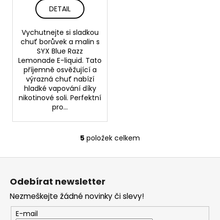
DETAIL
Vychutnejte si sladkou
chuť borůvek a malin s
SYX Blue Razz
Lemonade E-liquid. Tato
příjemně osvěžující a
výrazná chuť nabízí
hladké vapování díky
nikotinové soli. Perfektní
pro...
5
položek celkem
O
v
Z
l
á
á
Odebírat newsletter
d
p
a
Nezmeškejte žádné novinky či slevy!
a
c
t
E-mail
í