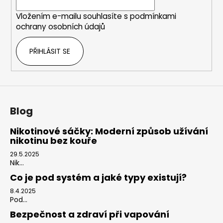
í
p
Vložením e-mailu souhlasíte s
podmínkami
r
ochrany osobních údajů
v
k
PŘIHLÁSIT SE
y
v
ý
p
i
s
Blog
u
Nikotinové sáčky: Moderní způsob užívání
nikotinu bez kouře
29.5.2025
Nik...
Co je pod systém a jaké typy existují?
8.4.2025
Pod...
Bezpečnost a zdraví při vapování