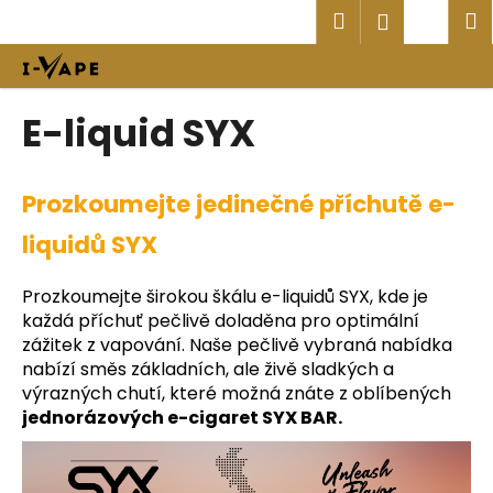
K
Přejít
Hledat
Náku
M
Přihlášen
na
o
obsah
Zpět
Zpět
košík
š
í
C
E-liquid SYX
k
o
p
Prozkoumejte jedinečné příchutě e-
o
t
liquidů SYX
ř
e
Prozkoumejte širokou škálu e-liquidů SYX, kde je
b
každá příchuť pečlivě doladěna pro optimální
u
zážitek z vapování. Naše pečlivě vybraná nabídka
nabízí směs základních, ale živě sladkých a
j
výrazných chutí, které možná znáte z oblíbených
e
jednorázových e-cigaret SYX BAR
.
t
e
n