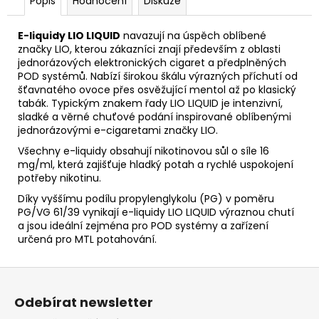
Popis
Hodnocení
Diskuze
E-liquidy LIO LIQUID
navazují na úspěch oblíbené
značky LIO, kterou zákazníci znají především z oblasti
jednorázových elektronických cigaret a předplněných
POD systémů. Nabízí širokou škálu výrazných příchutí od
šťavnatého ovoce přes osvěžující mentol až po klasický
tabák. Typickým znakem řady LIO LIQUID je intenzivní,
sladké a věrné chuťové podání inspirované oblíbenými
jednorázovými e-cigaretami značky LIO.
Všechny e-liquidy obsahují nikotinovou sůl o síle 16
mg/ml, která zajišťuje hladký potah a rychlé uspokojení
potřeby nikotinu.
Díky vyššímu podílu propylenglykolu (PG) v poměru
PG/VG 61/39 vynikají e-liquidy LIO LIQUID výraznou chutí
a jsou ideální zejména pro POD systémy a zařízení
určená pro MTL potahování.
Z
á
Odebírat newsletter
p