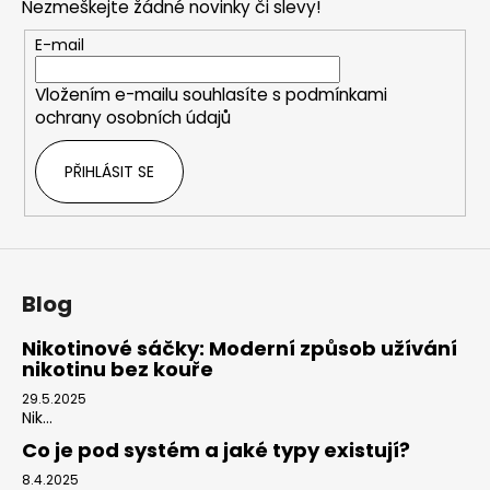
Nezmeškejte žádné novinky či slevy!
a
t
E-mail
í
Vložením e-mailu souhlasíte s
podmínkami
ochrany osobních údajů
PŘIHLÁSIT SE
Blog
Nikotinové sáčky: Moderní způsob užívání
nikotinu bez kouře
29.5.2025
Nik...
Co je pod systém a jaké typy existují?
8.4.2025