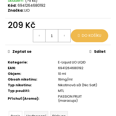
č
Skladem
(>5 ks)
Kód:
6941264680192
u
Značka:
LIO
j
e
209 Kč
m
e
Měrná
DO KOŠÍKU
cena:
VENIX
X2
Zeptat se
Sdílet
COLA-
X
Kategorie
:
E-Liquid LIO LIQID
79
EAN
:
6941264680192
Kč
Původně:
Objem
:
10 ml
169
Obsah nikotinu
:
16mg/ml
Kč
Typ nikotinu
:
Nikotinová sůl (Nic Salt)
Typ použití
:
MTL
PASSION FRUIT
Příchuť (Aroma)
:
(maracuja)