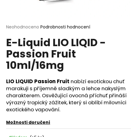
a
j
í
Průměrné
Neohodnoceno
Podrobnosti hodnocení
t
hodnocení
?
E-Liquid LIO LIQID -
produktu
je
Passion Fruit
0,0
z
10ml/16mg
5
hvězdiček.
HLEDAT
LIO LIQUID Passion Fruit
nabízí exotickou chuť
marakuji s příjemně sladkým a lehce nakyslým
charakterem. Osvěžující ovocná příchuť přináší
D
výrazný tropický zážitek, který si oblíbí milovníci
o
exotického vapování.
p
o
Možnosti doručení
r
u