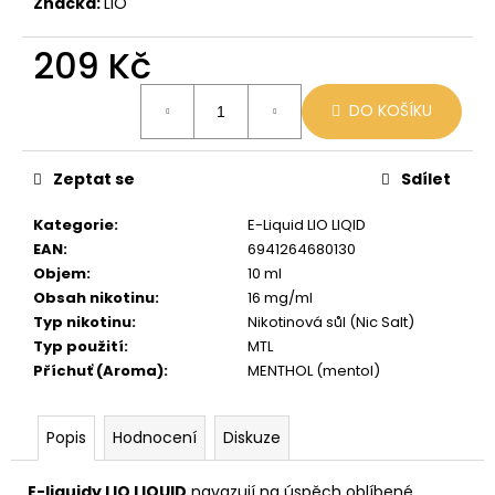
č
Značka:
LIO
u
j
209 Kč
e
Měrná
m
DO KOŠÍKU
cena:
e
Zeptat se
Sdílet
VENIX
PRO
Kategorie
:
E-Liquid LIO LIQID
CAPPUCINO-
X
EAN
:
6941264680130
Objem
:
10 ml
79
Kč
Obsah nikotinu
:
16 mg/ml
Původně:
Typ nikotinu
:
Nikotinová sůl (Nic Salt)
169
Typ použití
:
MTL
Kč
Příchuť (Aroma)
:
MENTHOL (mentol)
Popis
Hodnocení
Diskuze
E-liquidy LIO LIQUID
navazují na úspěch oblíbené