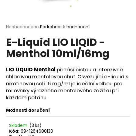
a
j
í
Průměrné
Neohodnoceno
Podrobnosti hodnocení
t
hodnocení
?
E-Liquid LIO LIQID -
produktu
je
Menthol 10ml/16mg
0,0
z
5
hvězdiček.
LIO LIQUID Menthol
přináší čistou a intenzivně
HLEDAT
chladivou mentolovou chuť. Osvěžující e-liquid s
nikotinovou solí 16 mg/ml je ideální volbou pro
milovníky výrazného mentolového zážitku při
D
každém potahu.
o
p
Možnosti doručení
o
r
Skladem
(3 ks)
u
Kód:
6941264680130