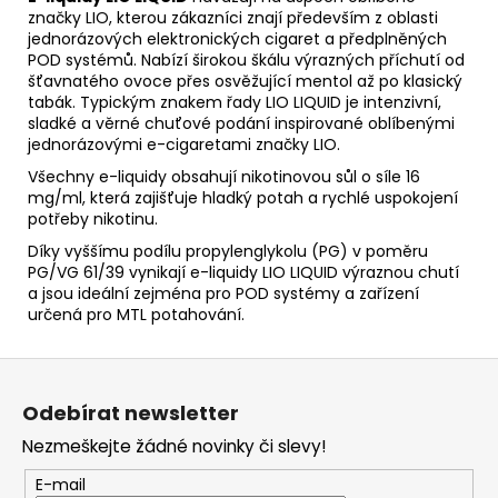
značky LIO, kterou zákazníci znají především z oblasti
jednorázových elektronických cigaret a předplněných
POD systémů. Nabízí širokou škálu výrazných příchutí od
šťavnatého ovoce přes osvěžující mentol až po klasický
tabák. Typickým znakem řady LIO LIQUID je intenzivní,
sladké a věrné chuťové podání inspirované oblíbenými
jednorázovými e-cigaretami značky LIO.
Všechny e-liquidy obsahují nikotinovou sůl o síle 16
mg/ml, která zajišťuje hladký potah a rychlé uspokojení
potřeby nikotinu.
Díky vyššímu podílu propylenglykolu (PG) v poměru
PG/VG 61/39 vynikají e-liquidy LIO LIQUID výraznou chutí
a jsou ideální zejména pro POD systémy a zařízení
určená pro MTL potahování.
Z
á
Odebírat newsletter
p
Nezmeškejte žádné novinky či slevy!
a
t
E-mail