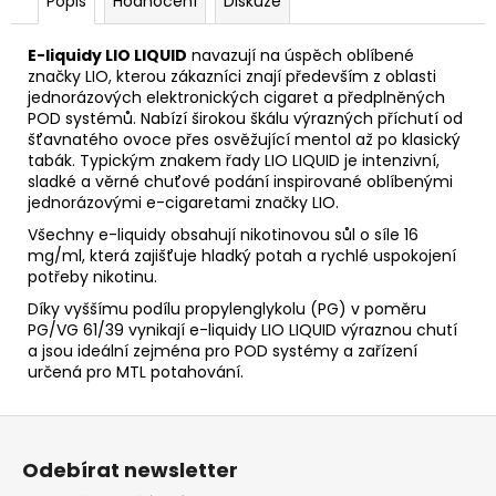
Popis
Hodnocení
Diskuze
E-liquidy LIO LIQUID
navazují na úspěch oblíbené
značky LIO, kterou zákazníci znají především z oblasti
jednorázových elektronických cigaret a předplněných
POD systémů. Nabízí širokou škálu výrazných příchutí od
šťavnatého ovoce přes osvěžující mentol až po klasický
tabák. Typickým znakem řady LIO LIQUID je intenzivní,
sladké a věrné chuťové podání inspirované oblíbenými
jednorázovými e-cigaretami značky LIO.
Všechny e-liquidy obsahují nikotinovou sůl o síle 16
mg/ml, která zajišťuje hladký potah a rychlé uspokojení
potřeby nikotinu.
Díky vyššímu podílu propylenglykolu (PG) v poměru
PG/VG 61/39 vynikají e-liquidy LIO LIQUID výraznou chutí
a jsou ideální zejména pro POD systémy a zařízení
určená pro MTL potahování.
Z
á
Odebírat newsletter
p