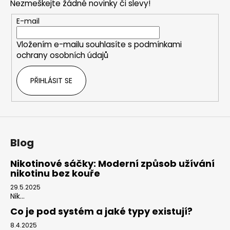
Nezmeškejte žádné novinky či slevy!
a
t
E-mail
í
Vložením e-mailu souhlasíte s
podmínkami
ochrany osobních údajů
PŘIHLÁSIT SE
Blog
Nikotinové sáčky: Moderní způsob užívání
nikotinu bez kouře
29.5.2025
Nik...
Co je pod systém a jaké typy existují?
8.4.2025