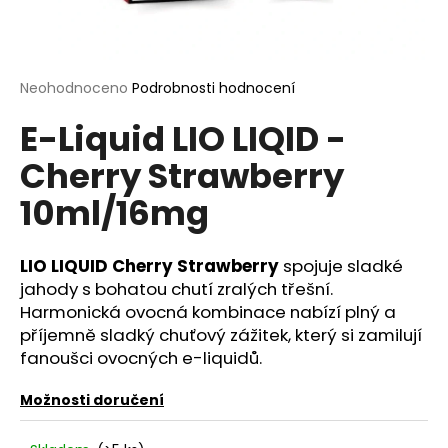
a
j
í
Průměrné
Neohodnoceno
Podrobnosti hodnocení
t
hodnocení
?
E-Liquid LIO LIQID -
produktu
je
Cherry Strawberry
0,0
z
10ml/16mg
5
hvězdiček.
HLEDAT
LIO LIQUID Cherry Strawberry
spojuje sladké
jahody s bohatou chutí zralých třešní.
Harmonická ovocná kombinace nabízí plný a
D
příjemně sladký chuťový zážitek, který si zamilují
o
fanoušci ovocných e-liquidů.
p
o
Možnosti doručení
r
u