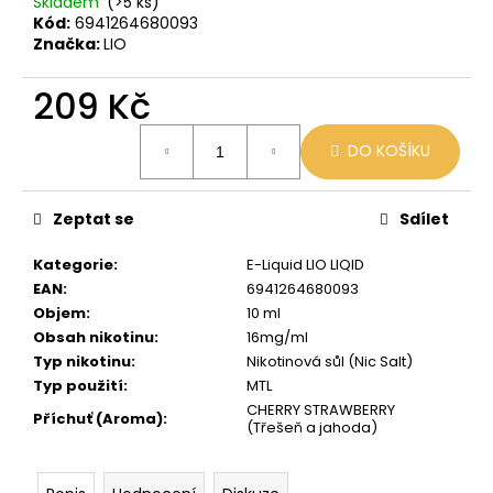
č
Skladem
(>5 ks)
Kód:
6941264680093
u
Značka:
LIO
j
e
209 Kč
m
e
Měrná
DO KOŠÍKU
cena:
LIO
POD
Zeptat se
Sdílet
STRAWBERRY
ICE
Kategorie
:
E-Liquid LIO LIQID
59
EAN
:
6941264680093
Kč
Původně:
Objem
:
10 ml
99
Obsah nikotinu
:
16mg/ml
Kč
Typ nikotinu
:
Nikotinová sůl (Nic Salt)
Typ použití
:
MTL
CHERRY STRAWBERRY
Příchuť (Aroma)
:
(Třešeň a jahoda)