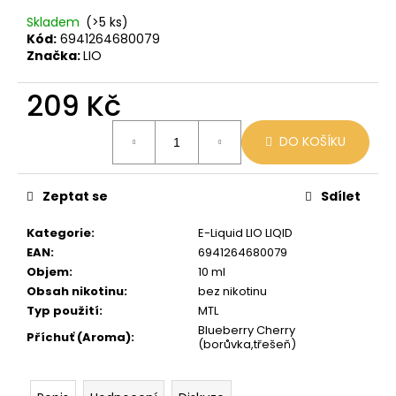
č
u
Skladem
(>5 ks)
j
Kód:
6941264680079
Značka:
LIO
e
m
209 Kč
e
Měrná
DO KOŠÍKU
cena:
LIO
POD
CUBA
LIBRE
Zeptat se
Sdílet
59
Kategorie
:
E-Liquid LIO LIQID
Kč
Původně:
EAN
:
6941264680079
99
Objem
:
10 ml
Kč
Obsah nikotinu
:
bez nikotinu
Typ použití
:
MTL
Blueberry Cherry
Příchuť (Aroma)
:
(borůvka,třešeň)