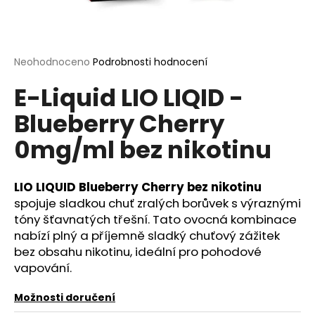
a
j
í
Průměrné
Neohodnoceno
Podrobnosti hodnocení
t
hodnocení
?
E-Liquid LIO LIQID -
produktu
je
Blueberry Cherry
0,0
z
0mg/ml bez nikotinu
5
hvězdiček.
HLEDAT
LIO LIQUID Blueberry Cherry bez nikotinu
spojuje sladkou chuť zralých borůvek s výraznými
tóny šťavnatých třešní. Tato ovocná kombinace
D
nabízí plný a příjemně sladký chuťový zážitek
o
bez obsahu nikotinu, ideální pro pohodové
p
vapování.
o
r
Možnosti doručení
u