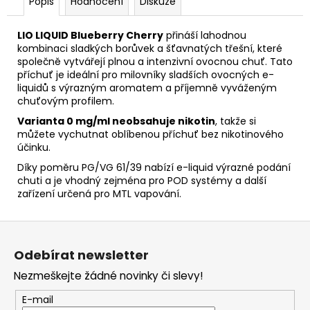
Popis
Hodnocení
Diskuze
LIO LIQUID Blueberry Cherry
přináší lahodnou
kombinaci sladkých borůvek a šťavnatých třešní, které
společně vytvářejí plnou a intenzivní ovocnou chuť. Tato
příchuť je ideální pro milovníky sladších ovocných e-
liquidů s výrazným aromatem a příjemně vyváženým
chuťovým profilem.
Varianta 0 mg/ml neobsahuje nikotin
, takže si
můžete vychutnat oblíbenou příchuť bez nikotinového
účinku.
Díky poměru PG/VG 61/39 nabízí e-liquid výrazné podání
chuti a je vhodný zejména pro POD systémy a další
zařízení určená pro MTL vapování.
Z
á
Odebírat newsletter
p
Nezmeškejte žádné novinky či slevy!
a
t
E-mail