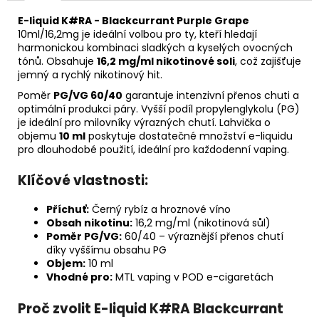
E-liquid K#RA - Blackcurrant Purple Grape
10ml/16,2mg
je ideální volbou pro ty, kteří hledají
harmonickou kombinaci sladkých a kyselých ovocných
tónů. Obsahuje
16,2 mg/ml nikotinové soli
, což zajišťuje
jemný a rychlý nikotinový hit.
Poměr
PG/VG 60/40
garantuje intenzivní přenos chuti a
optimální produkci páry. Vyšší podíl propylenglykolu (PG)
je ideální pro milovníky výrazných chutí. Lahvička o
objemu
10 ml
poskytuje dostatečné množství e-liquidu
pro dlouhodobé použití, ideální pro každodenní vaping.
Klíčové vlastnosti:
Příchuť:
Černý rybíz a hroznové víno
Obsah nikotinu:
16,2 mg/ml (nikotinová sůl)
Poměr PG/VG:
60/40 – výraznější přenos chutí
díky vyššímu obsahu PG
Objem:
10 ml
Vhodné pro:
MTL vaping v POD e-cigaretách
Proč zvolit E-liquid K#RA Blackcurrant