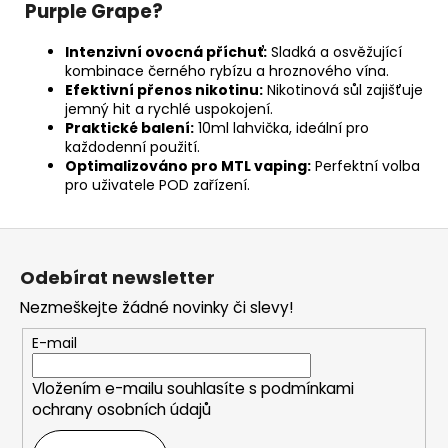
Purple Grape?
Intenzivní ovocná příchuť:
Sladká a osvěžující
kombinace černého rybízu a hroznového vína.
Efektivní přenos nikotinu:
Nikotinová sůl zajišťuje
jemný hit a rychlé uspokojení.
Praktické balení:
10ml lahvička, ideální pro
každodenní použití.
Optimalizováno pro MTL vaping:
Perfektní volba
pro uživatele POD zařízení.
Z
á
Odebírat newsletter
p
Nezmeškejte žádné novinky či slevy!
a
t
E-mail
í
Vložením e-mailu souhlasíte s
podmínkami
ochrany osobních údajů