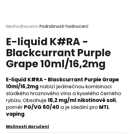
a
j
í
Průměrné
Neohodnoceno
Podrobnosti hodnocení
t
hodnocení
?
E-liquid K#RA -
produktu
je
Blackcurrant Purple
0,0
z
Grape 10ml/16,2mg
5
hvězdiček.
HLEDAT
E-liquid K#RA - Blackcurrant Purple Grape
10ml/16,2mg
nabízí jedinečnou kombinaci
sladkého hroznového vína a kyselého černého
D
rybízu. Obsahuje
16,2 mg/ml nikotinové soli
,
o
poměr
PG/VG 60/40
a je ideální pro
MTL
p
vaping
.
o
r
Možnosti doručení
u