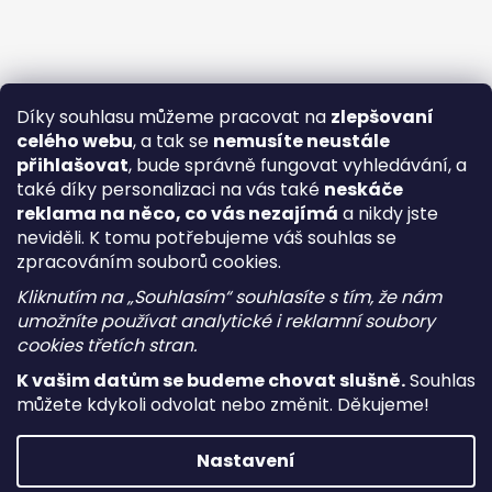
Díky souhlasu můžeme pracovat na
zlepšovaní
celého webu
, a tak se
nemusíte neustále
přihlašovat
, bude správně fungovat vyhledávání, a
také díky personalizaci na vás také
neskáče
reklama na něco, co vás nezajímá
a nikdy jste
neviděli. K tomu potřebujeme váš souhlas se
zpracováním souborů cookies.
Kliknutím na „Souhlasím“ souhlasíte s tím, že nám
umožníte používat analytické i reklamní soubory
cookies třetích stran.
K vašim datům se budeme chovat slušně.
Souhlas
můžete kdykoli odvolat nebo změnit. Děkujeme!
Vytvořil Shoptet
Nastavení
Copyright 2026
i-vape
. Všechna práva vyhrazena.
Upravit