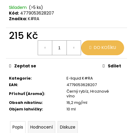
č
u
Skladem
(>5 ks)
j
Kód:
4779053628207
Značka:
K#RA
e
m
215 Kč
e
Měrná
DO KOŠÍKU
cena:
BLACK
BABOON
-
BLACK
Zeptat se
Sdílet
BERG
16MG
Kategorie
:
E-liquid K#RA
800
EAN
:
4779053628207
59
Černý rybíz, Hroznové
Příchuť (Aroma)
:
Kč
víno
Původně:
Obsah nikotinu
:
16,2 mg/ml
169
Kč
Objem lahvičky
:
10 ml
Popis
Hodnocení
Diskuze