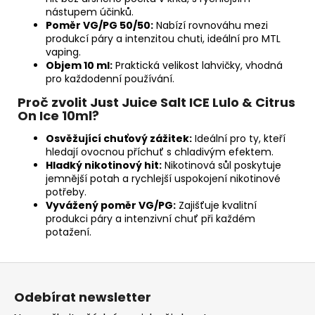
nástupem účinků.
Poměr VG/PG 50/50:
Nabízí rovnováhu mezi
produkcí páry a intenzitou chuti, ideální pro MTL
vaping.
Objem 10 ml:
Praktická velikost lahvičky, vhodná
pro každodenní používání.
Proč zvolit Just Juice Salt ICE Lulo & Citrus
On Ice 10ml?
Osvěžující chuťový zážitek:
Ideální pro ty, kteří
hledají ovocnou příchuť s chladivým efektem.
Hladký nikotinový hit:
Nikotinová sůl poskytuje
jemnější potah a rychlejší uspokojení nikotinové
potřeby.
Vyvážený poměr VG/PG:
Zajišťuje kvalitní
produkci páry a intenzivní chuť při každém
potažení.
Z
á
Odebírat newsletter
p