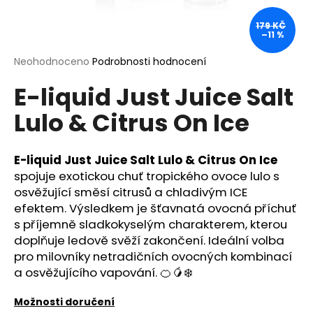
a
179 KČ
j
–11 %
í
Průměrné
Neohodnoceno
Podrobnosti hodnocení
t
hodnocení
?
E-liquid Just Juice Salt
produktu
je
Lulo & Citrus On Ice
0,0
z
5
hvězdiček.
E-liquid Just Juice Salt Lulo & Citrus On Ice
HLEDAT
spojuje exotickou chuť tropického ovoce lulo s
osvěžující směsí citrusů a chladivým ICE
efektem. Výsledkem je šťavnatá ovocná příchuť
D
s příjemně sladkokyselým charakterem, kterou
o
doplňuje ledově svěží zakončení. Ideální volba
p
pro milovníky netradičních ovocných kombinací
o
a osvěžujícího vapování. 🍊🥭❄️
r
u
Možnosti doručení