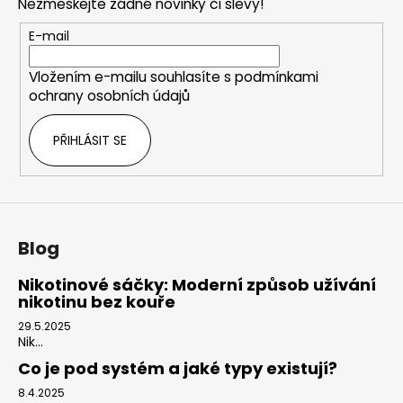
Nezmeškejte žádné novinky či slevy!
a
t
E-mail
í
Vložením e-mailu souhlasíte s
podmínkami
ochrany osobních údajů
PŘIHLÁSIT SE
Blog
Nikotinové sáčky: Moderní způsob užívání
nikotinu bez kouře
29.5.2025
Nik...
Co je pod systém a jaké typy existují?
8.4.2025