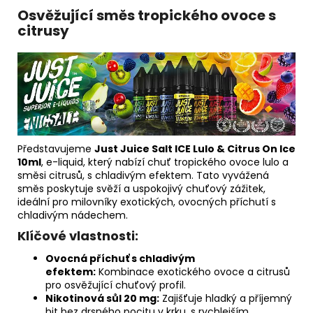
Osvěžující směs tropického ovoce s
citrusy
Představujeme
Just Juice Salt ICE Lulo & Citrus On Ice
10ml
, e-liquid, který nabízí chuť tropického ovoce lulo a
směsi citrusů, s chladivým efektem. Tato vyvážená
směs poskytuje svěží a uspokojivý chuťový zážitek,
ideální pro milovníky exotických, ovocných příchutí s
chladivým nádechem.
Klíčové vlastnosti:
Ovocná příchuť s chladivým
efektem:
Kombinace exotického ovoce a citrusů
pro osvěžující chuťový profil.
Nikotinová sůl 20 mg:
Zajišťuje hladký a příjemný
hit bez drsného pocitu v krku, s rychlejším