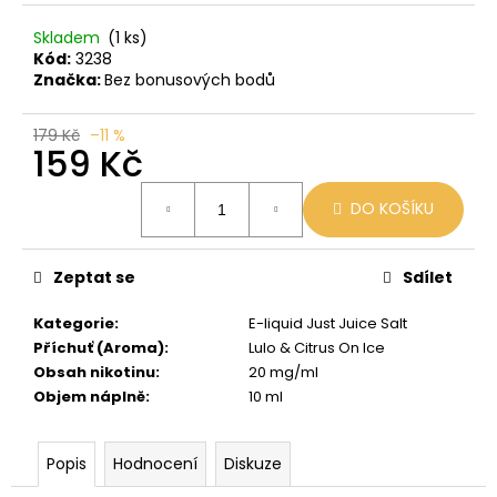
č
u
Skladem
(1 ks)
j
Kód:
3238
e
Značka:
Bez bonusových bodů
m
e
179 Kč
–11 %
159 Kč
LIO
Měrná
POD
DO KOŠÍKU
cena:
PASSION
FRUIT
59
Zeptat se
Sdílet
Kč
Původně:
Kategorie
:
E-liquid Just Juice Salt
99
Příchuť (Aroma)
:
Lulo & Citrus On Ice
Kč
Obsah nikotinu
:
20 mg/ml
Objem náplně
:
10 ml
Popis
Hodnocení
Diskuze