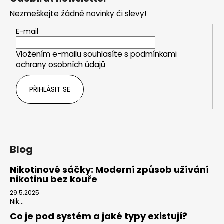
p
Nezmeškejte žádné novinky či slevy!
a
t
E-mail
í
Vložením e-mailu souhlasíte s
podmínkami
ochrany osobních údajů
PŘIHLÁSIT SE
Blog
Nikotinové sáčky: Moderní způsob užívání
nikotinu bez kouře
29.5.2025
Nik...
Co je pod systém a jaké typy existují?