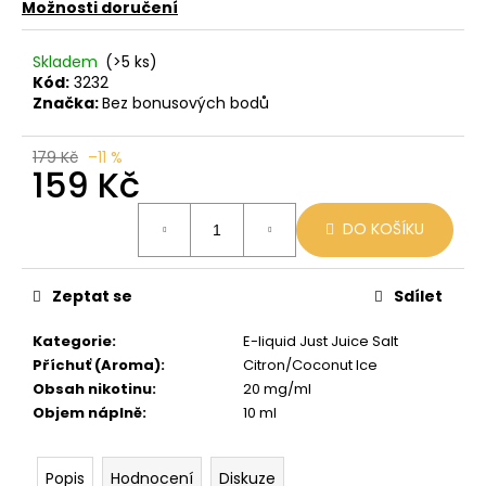
č
Možnosti doručení
u
j
Skladem
(>5 ks)
e
Kód:
3232
m
Značka:
Bez bonusových bodů
e
179 Kč
–11 %
159 Kč
JDI
GRAPE
Měrná
ROMIO
DO KOŠÍKU
cena:
POD
20MG
89
Zeptat se
Sdílet
Kč
Původně:
Kategorie
:
E-liquid Just Juice Salt
109
Kč
Příchuť (Aroma)
:
Citron/Coconut Ice
Obsah nikotinu
:
20 mg/ml
Objem náplně
:
10 ml
Popis
Hodnocení
Diskuze