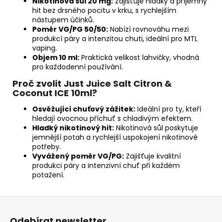
Nikotinová sůl 20 mg:
Zajišťuje hladký a příjemný
hit bez drsného pocitu v krku, s rychlejším
nástupem účinků.
Poměr VG/PG 50/50:
Nabízí rovnováhu mezi
produkcí páry a intenzitou chuti, ideální pro MTL
vaping.
Objem 10 ml:
Praktická velikost lahvičky, vhodná
pro každodenní používání.
Proč zvolit Just Juice Salt Citron &
Coconut ICE 10ml?
Osvěžující chuťový zážitek:
Ideální pro ty, kteří
hledají ovocnou příchuť s chladivým efektem.
Hladký nikotinový hit:
Nikotinová sůl poskytuje
jemnější potah a rychlejší uspokojení nikotinové
potřeby.
Vyvážený poměr VG/PG:
Zajišťuje kvalitní
produkci páry a intenzivní chuť při každém
potažení.
Z
á
Odebírat newsletter