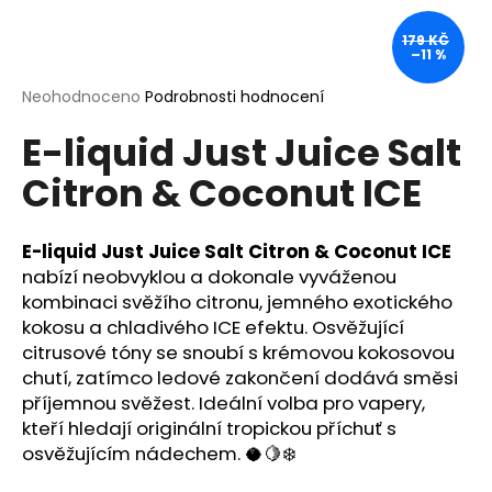
a
179 KČ
j
–11 %
í
Průměrné
Neohodnoceno
Podrobnosti hodnocení
t
hodnocení
?
E-liquid Just Juice Salt
produktu
je
Citron & Coconut ICE
0,0
z
5
hvězdiček.
E-liquid Just Juice Salt Citron & Coconut ICE
HLEDAT
nabízí neobvyklou a dokonale vyváženou
kombinaci svěžího citronu, jemného exotického
kokosu a chladivého ICE efektu. Osvěžující
D
citrusové tóny se snoubí s krémovou kokosovou
o
chutí, zatímco ledové zakončení dodává směsi
p
příjemnou svěžest. Ideální volba pro vapery,
o
kteří hledají originální tropickou příchuť s
r
osvěžujícím nádechem. 🥥🍋❄️
u