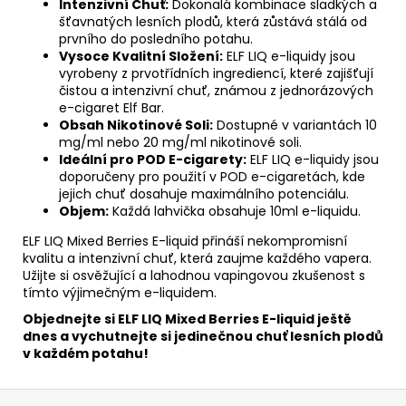
Intenzivní Chuť:
Dokonalá kombinace sladkých a
šťavnatých lesních plodů, která zůstává stálá od
prvního do posledního potahu.
Vysoce Kvalitní Složení:
ELF LIQ e-liquidy jsou
vyrobeny z prvotřídních ingrediencí, které zajišťují
čistou a intenzivní chuť, známou z jednorázových
e-cigaret Elf Bar.
Obsah Nikotinové Soli:
Dostupné v variantách 10
mg/ml nebo 20 mg/ml nikotinové soli.
Ideální pro POD E-cigarety:
ELF LIQ e-liquidy jsou
doporučeny pro použití v POD e-cigaretách, kde
jejich chuť dosahuje maximálního potenciálu.
Objem:
Každá lahvička obsahuje 10ml e-liquidu.
ELF LIQ Mixed Berries E-liquid přináší nekompromisní
kvalitu a intenzivní chuť, která zaujme každého vapera.
Užijte si osvěžující a lahodnou vapingovou zkušenost s
tímto výjimečným e-liquidem.
Objednejte si ELF LIQ Mixed Berries E-liquid ještě
dnes a vychutnejte si jedinečnou chuť lesních plodů
v každém potahu!
Z