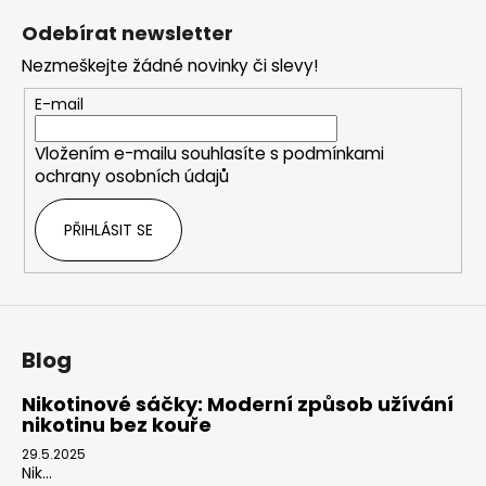
á
Odebírat newsletter
p
Nezmeškejte žádné novinky či slevy!
a
t
E-mail
í
Vložením e-mailu souhlasíte s
podmínkami
ochrany osobních údajů
PŘIHLÁSIT SE
Blog
Nikotinové sáčky: Moderní způsob užívání
nikotinu bez kouře
29.5.2025
Nik...