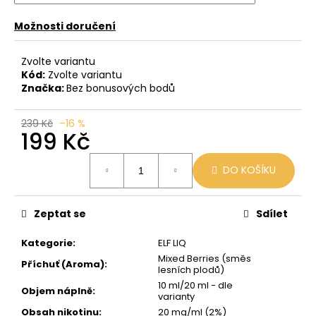
č
u
Možnosti doručení
j
e
Zvolte variantu
m
Kód:
Zvolte variantu
e
Značka:
Bez bonusových bodů
LIO
239 Kč
–16 %
POD
199 Kč
STRAWBERRY
ICE
Měrná
DO KOŠÍKU
cena:
59
Kč
Původně:
99
Zeptat se
Sdílet
Kč
Kategorie
:
ELF LIQ
Mixed Berries (směs
Příchuť (Aroma)
:
lesních plodů)
10 ml/20 ml - dle
Objem náplně
:
varianty
Obsah nikotinu
:
20 mg/ml (2%)