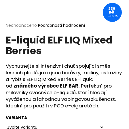
a
239
KČ
j
–16 %
í
Průměrné
Neohodnoceno
Podrobnosti hodnocení
t
hodnocení
?
E-liquid ELF LIQ Mixed
produktu
je
Berries
0,0
z
5
hvězdiček.
Vychutnejte si intenzivní chuť spojující směs
HLEDAT
lesních plodů, jako jsou borůvky, maliny, ostružiny
a rybíz s ELF LIQ Mixed Berries E-liquid
od
známého výrobce ELF BAR.
Perfektní pro
D
milovníky ovocných e-liquidů, kteří hledají
o
vyváženou a lahodnou vapingovou zkušenost.
p
Ideální pro použití v POD e-cigaretách.
o
r
VARIANTA
u