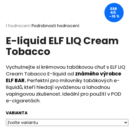
a
239
KČ
j
–16 %
í
Průměrné
1 hodnocení
Podrobnosti hodnocení
t
hodnocení
?
E-liquid ELF LIQ Cream
produktu
je
Tobacco
5,0
z
5
hvězdiček.
Vychutnejte si krémovou tabákovou chuť s ELF LIQ
HLEDAT
Cream Tobacco E-liquid od
známého výrobce
ELF BAR.
Perfektní pro milovníky tabákových e-
liquidů, kteří hledají vyváženou a lahodnou
D
vapingovou zkušenost. Ideální pro použití v POD
o
e-cigaretách.
p
o
VARIANTA
r
u