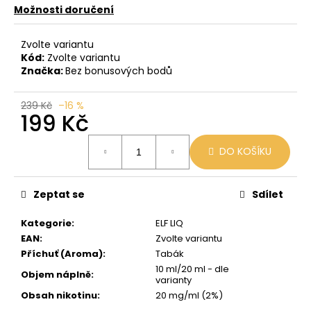
č
Možnosti doručení
u
j
Zvolte variantu
e
Kód:
Zvolte variantu
m
Značka:
Bez bonusových bodů
e
239 Kč
–16 %
199 Kč
BLACK
BABOON
Měrná
-
DO KOŠÍKU
cena:
BLACK
BERG
16MG
800
Zeptat se
Sdílet
59
Kč
Kategorie
:
ELF LIQ
Původně:
EAN
:
Zvolte variantu
169
Příchuť (Aroma)
:
Tabák
Kč
10 ml/20 ml - dle
Objem náplně
:
varianty
Obsah nikotinu
:
20 mg/ml (2%)