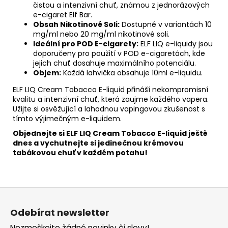
čistou a intenzivní chuť, známou z jednorázových
e-cigaret Elf Bar.
Obsah Nikotinové Soli:
Dostupné v variantách 10
mg/ml nebo 20 mg/ml nikotinové soli.
Ideální pro POD E-cigarety:
ELF LIQ e-liquidy jsou
doporučeny pro použití v POD e-cigaretách, kde
jejich chuť dosahuje maximálního potenciálu.
Objem:
Každá lahvička obsahuje 10ml e-liquidu.
ELF LIQ Cream Tobacco E-liquid přináší nekompromisní
kvalitu a intenzivní chuť, která zaujme každého vapera.
Užijte si osvěžující a lahodnou vapingovou zkušenost s
tímto výjimečným e-liquidem.
Objednejte si ELF LIQ Cream Tobacco E-liquid ještě
dnes a vychutnejte si jedinečnou krémovou
tabákovou chuť v každém potahu!
Z
á
Odebírat newsletter
p
Nezmeškejte žádné novinky či slevy!