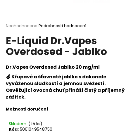
a
j
í
Průměrné
Neohodnoceno
Podrobnosti hodnocení
t
hodnocení
?
E-Liquid Dr.Vapes
produktu
je
Overdosed - Jablko
0,0
z
5
hvězdiček.
Dr.Vapes Overdosed Jablko 20 mg/ml
HLEDAT
🍏
Křupavé a šťavnaté jablko s dokonale
vyváženou sladkostí a jemnou svěžestí.
Osvěžující ovocná chuť přináší čistý a příjemný
D
zážitek.
o
p
Možnosti doručení
o
r
Skladem
(>5 ks)
u
Kód:
5061049548750