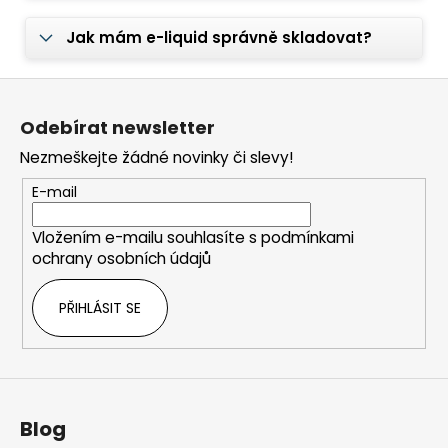
Jak mám e-liquid správně skladovat?
Z
á
Odebírat newsletter
p
Nezmeškejte žádné novinky či slevy!
a
t
E-mail
í
Vložením e-mailu souhlasíte s
podmínkami
ochrany osobních údajů
PŘIHLÁSIT SE
Blog