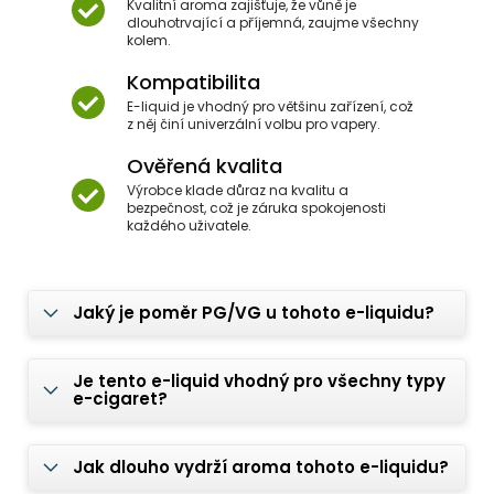
Kvalitní aroma zajišťuje, že vůně je
dlouhotrvající a příjemná, zaujme všechny
kolem.
Kompatibilita
E-liquid je vhodný pro většinu zařízení, což
z něj činí univerzální volbu pro vapery.
Ověřená kvalita
Výrobce klade důraz na kvalitu a
bezpečnost, což je záruka spokojenosti
každého uživatele.
Jaký je poměr PG/VG u tohoto e-liquidu?
Je tento e-liquid vhodný pro všechny typy
e-cigaret?
Jak dlouho vydrží aroma tohoto e-liquidu?