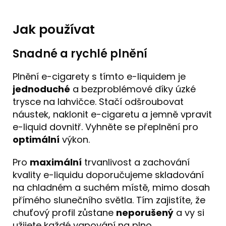
Jak používat
Snadné a rychlé plnění
Plnění e-cigarety s tímto e-liquidem je
jednoduché
a bezproblémové díky úzké
trysce na lahvičce. Stačí odšroubovat
náustek, naklonit e-cigaretu a jemně vpravit
e-liquid dovnitř. Vyhněte se přeplnění pro
optimální
výkon.
Pro
maximální
trvanlivost a zachování
kvality e-liquidu doporučujeme skladování
na chladném a suchém místě, mimo dosah
přímého slunečního světla. Tím zajistíte, že
chuťový profil zůstane
neporušený
a vy si
užijete každé vapování na plno.