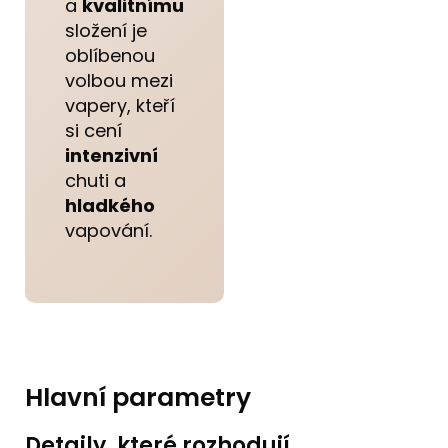
a
kvalitnímu
složení je
oblíbenou
volbou mezi
vapery, kteří
si cení
intenzivní
chuti a
hladkého
vapování.
Hlavní parametry
Detaily, které rozhodují