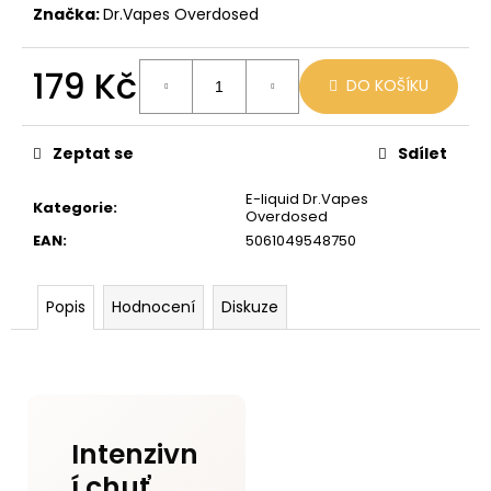
č
Značka:
Dr.Vapes Overdosed
u
j
e
179 Kč
DO KOŠÍKU
m
Měrná
e
cena:
Zeptat se
Sdílet
JDI
E-liquid Dr.Vapes
GRAPE
Kategorie
:
Overdosed
ROMIO
EAN
:
5061049548750
POD
20MG
89
Popis
Hodnocení
Diskuze
Kč
Původně:
109
Kč
Intenzivn
í chuť