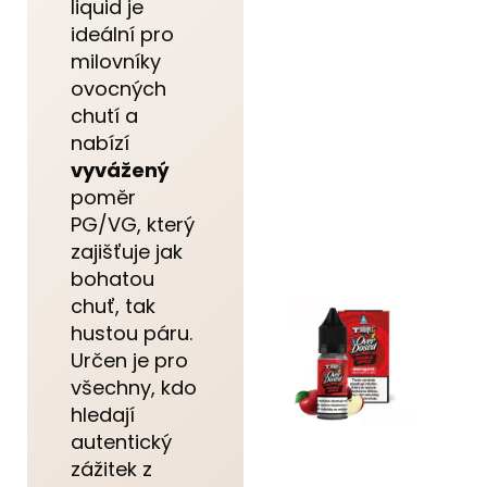
liquid je
ideální pro
milovníky
ovocných
chutí a
nabízí
vyvážený
poměr
PG/VG, který
zajišťuje jak
bohatou
chuť, tak
hustou páru.
Určen je pro
všechny, kdo
hledají
autentický
zážitek z