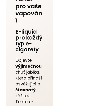
pro vaše
vapován
í
E-liquid
pro každý
typ e-
cigarety
Objevte
výjimečnou
chuť jablka,
která přináší
osvěžující a
štavnatý
zážitek.
Tento e-