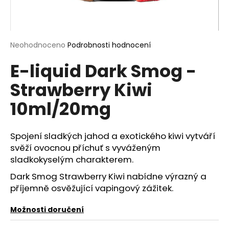
a
j
í
Průměrné
Neohodnoceno
Podrobnosti hodnocení
t
hodnocení
?
E-liquid Dark Smog -
produktu
je
Strawberry Kiwi
0,0
z
10ml/20mg
5
hvězdiček.
HLEDAT
Spojení sladkých jahod a exotického kiwi vytváří
svěží ovocnou příchuť s vyváženým
sladkokyselým charakterem.
D
o
Dark Smog Strawberry Kiwi nabídne výrazný a
p
příjemně osvěžující vapingový zážitek.
o
r
Možnosti doručení
u