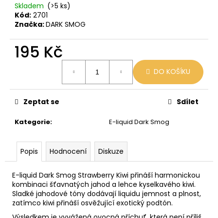
č
Skladem
(>5 ks)
u
Kód:
2701
j
Značka:
DARK SMOG
e
m
195 Kč
e
Měrná
DO KOŠÍKU
cena:
VENIX
X2
COLA-
Zeptat se
Sdílet
X
79
Kategorie
:
E-liquid Dark Smog
Kč
Původně:
169
Popis
Hodnocení
Diskuze
Kč
E-liquid Dark Smog Strawberry Kiwi přináší harmonickou
kombinaci šťavnatých jahod a lehce kyselkavého kiwi.
Sladké jahodové tóny dodávají liquidu jemnost a plnost,
zatímco kiwi přináší osvěžující exotický podtón.
Výsledkem je vyvážená ovocná příchuť, která není příliš