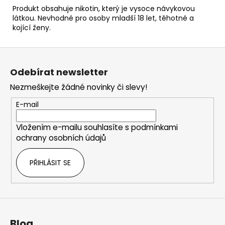
Produkt obsahuje nikotin, který je vysoce návykovou
látkou. Nevhodné pro osoby mladší 18 let, těhotné a
kojící ženy.
Z
á
Odebírat newsletter
p
Nezmeškejte žádné novinky či slevy!
a
t
E-mail
í
Vložením e-mailu souhlasíte s
podmínkami
ochrany osobních údajů
PŘIHLÁSIT SE
Blog