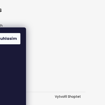
S
ch
ouhlasím
Vytvořil Shoptet