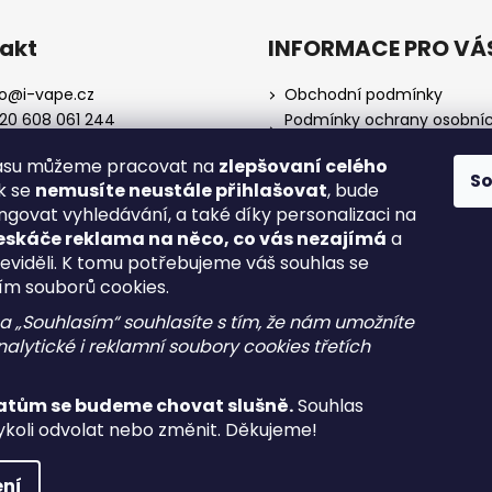
akt
INFORMACE PRO VÁ
o
@
i-vape.cz
Obchodní podmínky
20 608 061 244
Podmínky ochrany osobní
údajů
lasu můžeme pracovat na
zlepšovaní celého
O nás
S
ak se
nemusíte neustále přihlašovat
, bude
Doprava a platba
ngovat vyhledávání, a také díky personalizaci na
Zrušení objednávky
eskáče reklama na něco, co vás nezajímá
a
Reklamace a vrácení zboží
neviděli. K tomu potřebujeme váš souhlas se
Spotřební daň
ím souborů cookies.
na „Souhlasím“ souhlasíte s tím, že nám umožníte
alytické i reklamní soubory cookies třetích
atům se budeme chovat slušně.
Souhlas
koli odvolat nebo změnit. Děkujeme!
a.
Upravit nastavení cookies
ní