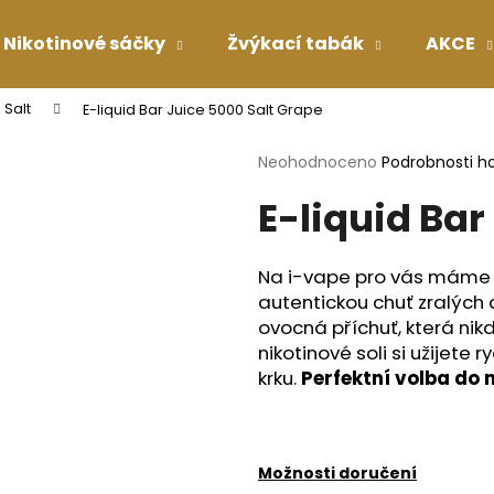
Nikotinové sáčky
Žvýkací tabák
AKCE
 Salt
E-liquid Bar Juice 5000 Salt Grape
Co potřebujete najít?
Průměrné
Neohodnoceno
Podrobnosti h
hodnocení
E-liquid Bar
produktu
HLEDAT
je
0,0
z
Na i-vape pro vás máme 
5
Doporučujeme
autentickou chuť zralých 
hvězdiček.
ovocná příchuť, která nik
nikotinové soli si užijete
krku.
Perfektní volba do
Možnosti doručení