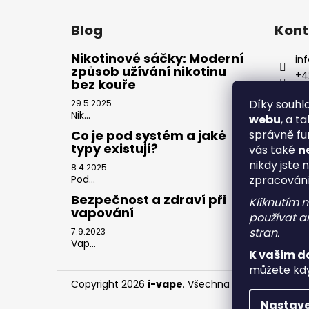
Blog
Kont
Nikotinové sáčky: Moderní
inf
způsob užívání nikotinu
+4
bez kouře
Díky souh
29.5.2025
Nik...
webu
, a t
správně fu
Co je pod systém a jaké
typy existují?
vás také
n
nikdy jste 
8.4.2025
zpracován
Pod...
Bezpečnost a zdraví při
Kliknutím 
vapování
používat an
stran.
7.9.2023
Vap...
K vašim d
můžete kdy
Copyright 2026
i-vape
. Všechna práva vyhrazen
Nastave