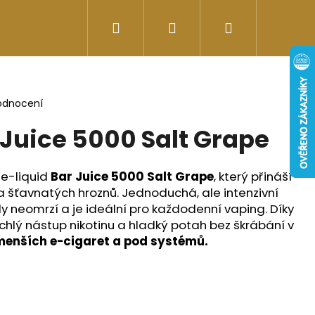
Hledat
Přihlášení
Nákupní
Doplňky stravy
Energy-kofeinové produk
košík
odnocení
 Juice 5000 Salt Grape
e-liquid
Bar Juice 5000 Salt Grape
, který přináší
a šťavnatých hroznů. Jednoduchá, ale intenzivní
dy neomrzí a je ideální pro každodenní vaping. Díky
 rychlý nástup nikotinu a hladký potah bez škrábání v
 menších e-cigaret a pod systémů.
Následující