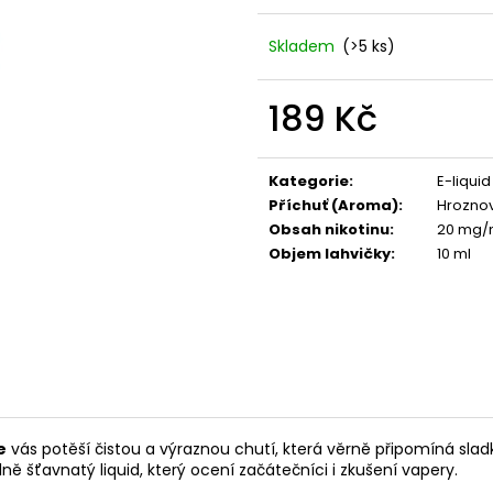
VENIX X2 COLA-X
LIO POD SUMMER
79 Kč
59 Kč
Skladem
(>5 ks)
Původně:
169 Kč
Původně:
99 Kč
189 Kč
Měrná
cena:
Kategorie
:
E-liquid
Příchuť (Aroma)
:
Hroznov
Obsah nikotinu
:
20 mg/m
Objem lahvičky
:
10 ml
e
vás potěší čistou a výraznou chutí, která věrně připomíná sladk
ě šťavnatý liquid, který ocení začátečníci i zkušení vapery.