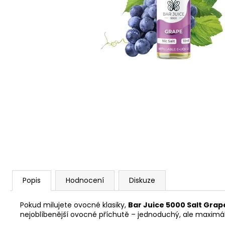
VENIX PRO CAPPUCINO-X
79 Kč
Původně:
169 Kč
Popis
Hodnocení
Diskuze
Pokud milujete ovocné klasiky,
Bar Juice 5000 Salt Grap
nejoblíbenější ovocné příchutě – jednoduchý, ale maximáln