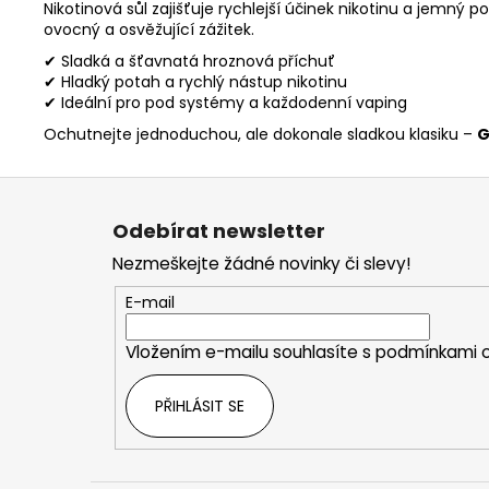
Nikotinová sůl zajišťuje rychlejší účinek nikotinu a jemný 
ovocný a osvěžující zážitek.
✔ Sladká a šťavnatá hroznová příchuť
✔ Hladký potah a rychlý nástup nikotinu
✔ Ideální pro pod systémy a každodenní vaping
Ochutnejte jednoduchou, ale dokonale sladkou klasiku –
G
Z
á
Odebírat newsletter
p
Nezmeškejte žádné novinky či slevy!
a
t
E-mail
í
Vložením e-mailu souhlasíte s
podmínkami o
PŘIHLÁSIT SE