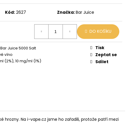
 MIX
Kód:
2627
Značka:
Bar Juice
DO KOŠÍKU
Tisk
 Bar Juice 5000 Salt
é víno
Zeptat se
l (2%), 10 mg/ml (1%)
Sdílet
é hrozny. Na i-vape.cz jsme ho zařadili, protože patří mezi