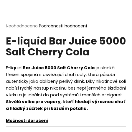
a
j
í
Průměrné
Neohodnoceno
Podrobnosti hodnocení
t
hodnocení
?
E-liquid Bar Juice 5000
produktu
je
Salt Cherry Cola
0,0
z
5
hvězdiček.
E-liquid
Bar Juice 5000 Salt Cherry Cola
je sladká
HLEDAT
třešeň spojená s osvěžující chutí coly, která působí
autenticky jako oblíbený perlivý drink. Díky nikotinové soli
nabízí rychlý nástup nikotinu bez nepříjemného škrábání
D
v krku a je ideální do pod systémů i menších e-cigaret.
o
Skvělá volba pro vapery, kteří hledají výraznou chuť
p
a hladký zážitek při každém potahu.
o
r
Možnosti doručení
u