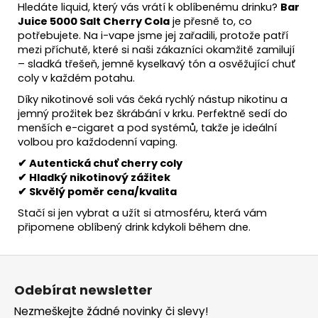
Hledáte liquid, který vás vrátí k oblíbenému drinku?
Bar
Juice 5000 Salt Cherry Cola
je přesně to, co
potřebujete. Na i-vape jsme jej zařadili, protože patří
mezi příchutě, které si naši zákazníci okamžitě zamilují
– sladká třešeň, jemně kyselkavý tón a osvěžující chuť
coly v každém potahu.
Díky nikotinové soli vás čeká rychlý nástup nikotinu a
jemný prožitek bez škrábání v krku. Perfektně sedí do
menších e-cigaret a pod systémů, takže je ideální
volbou pro každodenní vaping.
✔ Autentická chuť cherry coly
✔ Hladký nikotinový zážitek
✔ Skvělý poměr cena/kvalita
Stačí si jen vybrat a užít si atmosféru, která vám
připomene oblíbený drink kdykoli během dne.
Z
á
Odebírat newsletter
p
Nezmeškejte žádné novinky či slevy!