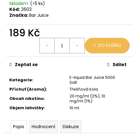
č
Skladem
(>5 ks)
u
Kód:
2603
j
Značka:
Bar Juice
e
m
189 Kč
e
Měrná
DO KOŠÍKU
cena:
BLACK
BABOON
-
Zeptat se
Sdílet
BLACK
BERG
E-liquid Bar Juice 5000
16MG
Kategorie
:
Salt
800
Příchuť (Aroma)
:
Třešňová kola
59
20 mg/ml (2%), 10
Kč
Obsah nikotinu
:
mg/ml (1%)
Původně:
Objem lahvičky
:
10 ml
169
Kč
Popis
Hodnocení
Diskuze