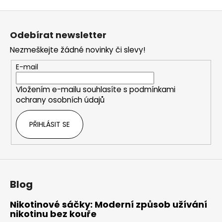
Z
á
Odebírat newsletter
p
Nezmeškejte žádné novinky či slevy!
a
t
E-mail
í
Vložením e-mailu souhlasíte s
podmínkami
ochrany osobních údajů
PŘIHLÁSIT SE
Blog
Nikotinové sáčky: Moderní způsob užívání
nikotinu bez kouře