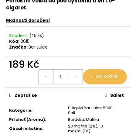
č
Perfektní volba do pod systémů a MTL e-
u
cigaret.
j
e
Možnosti doručení
m
e
Skladem
(>5 ks)
Kód:
2615
Značka:
Bar Juice
OXVA
EZ
189 Kč
CARTRIDGE
3ML
Měrná
0,8
DO KOŠÍKU
cena:
OHM
109
Kč
Zeptat se
Sdílet
E-liquid Bar Juice 5000
Kategorie
:
Salt
Příchuť (Aroma)
:
Borůvka, Malina
20 mg/ml (2%), 10
Obsah nikotinu
:
mg/ml (1%)