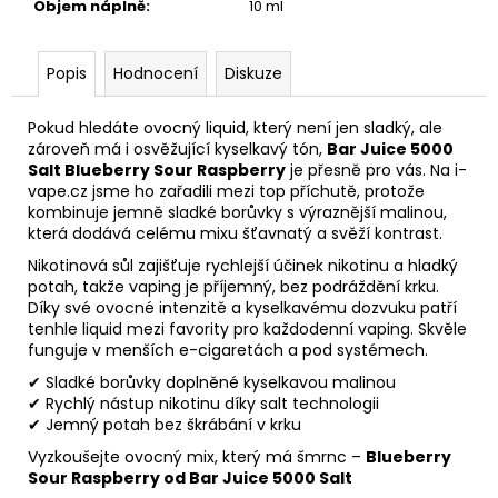
Objem náplně
:
10 ml
Popis
Hodnocení
Diskuze
Pokud hledáte ovocný liquid, který není jen sladký, ale
zároveň má i osvěžující kyselkavý tón,
Bar Juice 5000
Salt Blueberry Sour Raspberry
je přesně pro vás. Na i-
vape.cz jsme ho zařadili mezi top příchutě, protože
kombinuje jemně sladké borůvky s výraznější malinou,
která dodává celému mixu šťavnatý a svěží kontrast.
Nikotinová sůl zajišťuje rychlejší účinek nikotinu a hladký
potah, takže vaping je příjemný, bez podráždění krku.
Díky své ovocné intenzitě a kyselkavému dozvuku patří
tenhle liquid mezi favority pro každodenní vaping. Skvěle
funguje v menších e-cigaretách a pod systémech.
✔ Sladké borůvky doplněné kyselkavou malinou
✔ Rychlý nástup nikotinu díky salt technologii
✔ Jemný potah bez škrábání v krku
Vyzkoušejte ovocný mix, který má šmrnc –
Blueberry
Sour Raspberry od Bar Juice 5000 Salt