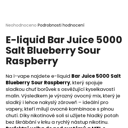
a
j
í
Průměrné
Neohodnoceno
Podrobnosti hodnocení
t
hodnocení
?
E-liquid Bar Juice 5000
produktu
je
Salt Blueberry Sour
0,0
z
Raspberry
5
hvězdiček.
HLEDAT
Na i-vape najdete e-liquid
Bar Juice 5000 Salt
Blueberry Sour Raspberry
, který spojuje
sladkou chuť borůvek s osvěžující kyselkavostí
D
malin. Výsledkem je výrazný ovocný mix, který je
o
sladký i lehce nakyslý zároveň – ideální pro
p
vapery, kteří milují ovocné kombinace s plnou
o
chutí. Díky nikotinové soli si užijete hladký potah
r
bez škrábání v krku a rychlý nástup nikotinu.
u