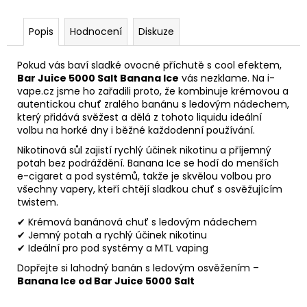
Popis
Hodnocení
Diskuze
Pokud vás baví sladké ovocné příchutě s cool efektem,
Bar Juice 5000 Salt Banana Ice
vás nezklame. Na i-
vape.cz jsme ho zařadili proto, že kombinuje krémovou a
autentickou chuť zralého banánu s ledovým nádechem,
který přidává svěžest a dělá z tohoto liquidu ideální
volbu na horké dny i běžné každodenní používání.
Nikotinová sůl zajistí rychlý účinek nikotinu a příjemný
potah bez podráždění. Banana Ice se hodí do menších
e-cigaret a pod systémů, takže je skvělou volbou pro
všechny vapery, kteří chtějí sladkou chuť s osvěžujícím
twistem.
✔ Krémová banánová chuť s ledovým nádechem
✔ Jemný potah a rychlý účinek nikotinu
✔ Ideální pro pod systémy a MTL vaping
Dopřejte si lahodný banán s ledovým osvěžením –
Banana Ice od Bar Juice 5000 Salt