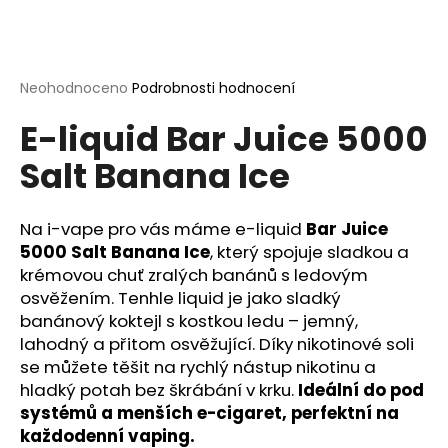
a
j
í
Průměrné
Neohodnoceno
Podrobnosti hodnocení
t
hodnocení
?
E-liquid Bar Juice 5000
produktu
je
Salt Banana Ice
0,0
z
5
hvězdiček.
Na i-vape pro vás máme e-liquid
Bar Juice
HLEDAT
5000 Salt Banana Ice
, který spojuje sladkou a
krémovou chuť zralých banánů s ledovým
osvěžením. Tenhle liquid je jako sladký
D
banánový koktejl s kostkou ledu – jemný,
o
lahodný a přitom osvěžující. Díky nikotinové soli
p
se můžete těšit na rychlý nástup nikotinu a
o
hladký potah bez škrábání v krku.
Ideální do pod
r
systémů a menších e-cigaret, perfektní na
u
každodenní vaping.