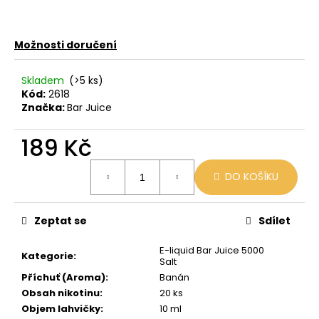
č
u
j
Možnosti doručení
e
m
e
Skladem
(>5 ks)
Kód:
2618
Značka:
Bar Juice
LIO
POD
189 Kč
PASSION
FRUIT
Měrná
DO KOŠÍKU
59
cena:
Kč
Původně:
99
Zeptat se
Sdílet
Kč
E-liquid Bar Juice 5000
Kategorie
:
Salt
Příchuť (Aroma)
:
Banán
Obsah nikotinu
:
20 ks
Objem lahvičky
:
10 ml