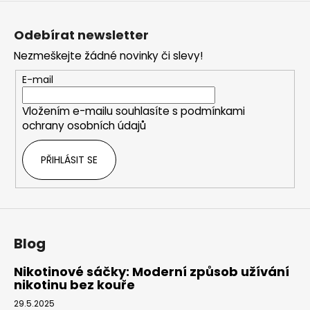
Z
á
Odebírat newsletter
p
Nezmeškejte žádné novinky či slevy!
a
t
E-mail
í
Vložením e-mailu souhlasíte s
podmínkami
ochrany osobních údajů
PŘIHLÁSIT SE
Blog
Nikotinové sáčky: Moderní způsob užívání
nikotinu bez kouře
29.5.2025