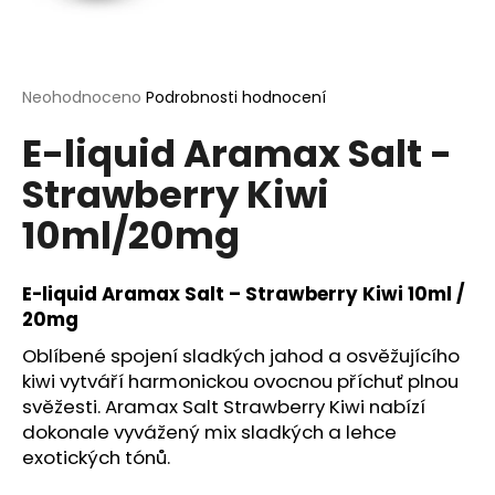
a
j
í
Průměrné
Neohodnoceno
Podrobnosti hodnocení
t
hodnocení
?
E-liquid Aramax Salt -
produktu
je
Strawberry Kiwi
0,0
z
10ml/20mg
5
hvězdiček.
HLEDAT
E-liquid Aramax Salt – Strawberry Kiwi 10ml /
20mg
D
Oblíbené spojení sladkých jahod a osvěžujícího
o
kiwi vytváří harmonickou ovocnou příchuť plnou
p
svěžesti. Aramax Salt Strawberry Kiwi nabízí
o
dokonale vyvážený mix sladkých a lehce
r
exotických tónů.
u