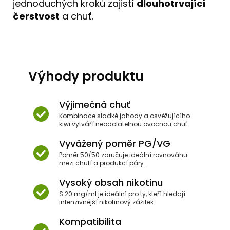
jednoduchých kroků zajistí
dlouhotrvající
čerstvost
a chuť.
Výhody produktu
Výjimečná chuť
Kombinace sladké jahody a osvěžujícího
kiwi vytváří neodolatelnou ovocnou chuť.
Vyvážený poměr PG/VG
Poměr 50/50 zaručuje ideální rovnováhu
mezi chutí a produkcí páry.
Vysoký obsah nikotinu
S 20 mg/ml je ideální pro ty, kteří hledají
intenzivnější nikotinový zážitek.
Kompatibilita