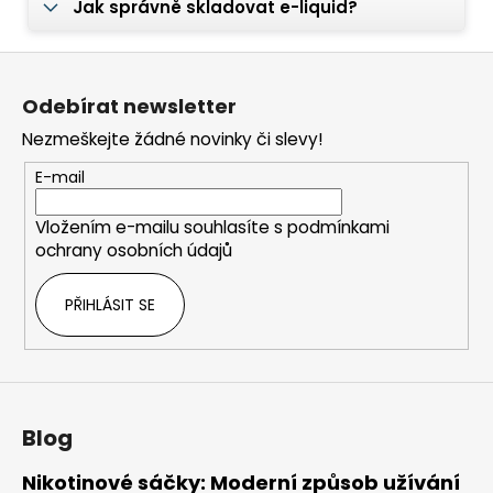
Jak správně skladovat e-liquid?
Z
á
Odebírat newsletter
p
Nezmeškejte žádné novinky či slevy!
a
t
E-mail
í
Vložením e-mailu souhlasíte s
podmínkami
ochrany osobních údajů
PŘIHLÁSIT SE
Blog
Nikotinové sáčky: Moderní způsob užívání