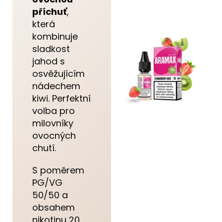
příchuť
,
která
kombinuje
sladkost
jahod s
osvěžujícím
nádechem
kiwi. Perfektní
volba pro
milovníky
ovocných
chutí.
S poměrem
PG/VG
50/50 a
obsahem
nikotinu 20