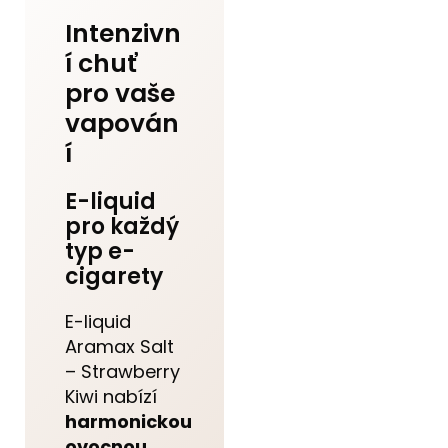
Intenzivn
í chuť
pro vaše
vapován
í
E-liquid
pro každý
typ e-
cigarety
E-liquid
Aramax Salt
– Strawberry
Kiwi nabízí
harmonickou
ovocnou