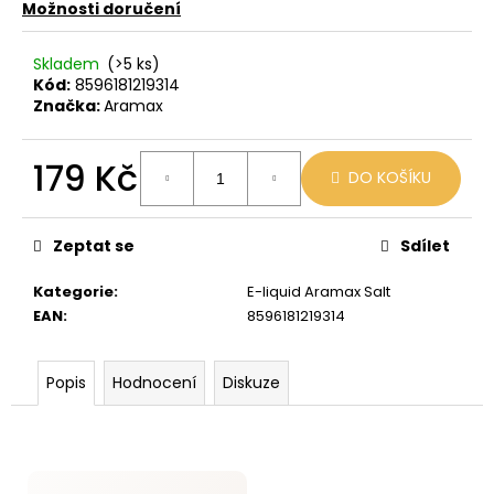
č
Možnosti doručení
u
j
Skladem
(>5 ks)
e
Kód:
8596181219314
m
Značka:
Aramax
e
179 Kč
DO KOŠÍKU
BLACK
Měrná
BABOON
-
cena:
BLACK
Zeptat se
Sdílet
BERG
16MG
Kategorie
:
E-liquid Aramax Salt
800
EAN
:
8596181219314
59
Kč
Původně:
Popis
Hodnocení
Diskuze
169
Kč