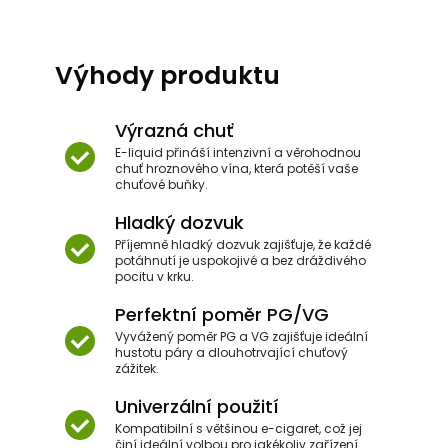
Výhody produktu
Výrazná chuť
E-liquid přináší intenzivní a věrohodnou
chuť hroznového vína, která potěší vaše
chuťové buňky.
Hladký dozvuk
Příjemně hladký dozvuk zajišťuje, že každé
potáhnutí je uspokojivé a bez dráždivého
pocitu v krku.
Perfektní poměr PG/VG
Vyvážený poměr PG a VG zajišťuje ideální
hustotu páry a dlouhotrvající chuťový
zážitek.
Univerzální použití
Kompatibilní s většinou e-cigaret, což jej
činí ideální volbou pro jakékoliv zařízení.