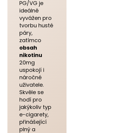
PG/VG je
ideálně
vyvážen pro
tvorbu husté
páry,
zatímco
obsah
nikotinu
20mg
uspokojí i
náročné
uživatele.
Skvěle se
hodí pro
jakýkoliv typ
e-cigarety,
přinášející
plný a