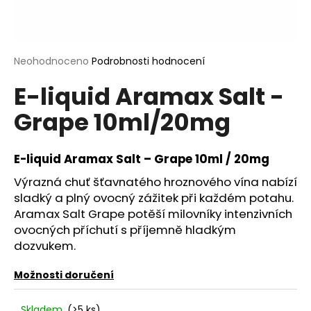
a
j
í
Průměrné
Neohodnoceno
Podrobnosti hodnocení
t
hodnocení
?
E-liquid Aramax Salt -
produktu
je
Grape 10ml/20mg
0,0
z
5
hvězdiček.
E-liquid Aramax Salt – Grape 10ml / 20mg
HLEDAT
Výrazná chuť šťavnatého hroznového vína nabízí
sladký a plný ovocný zážitek při každém potahu.
Aramax Salt Grape potěší milovníky intenzivních
D
ovocných příchutí s příjemně hladkým
o
dozvukem.
p
o
Možnosti doručení
r
u
Skladem
(>5 ks)