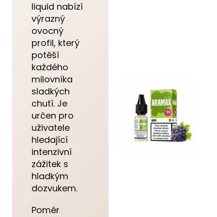
liquid nabízí
výrazný
ovocný
profil, který
potěší
každého
milovníka
sladkých
chutí. Je
určen pro
uživatele
hledající
intenzivní
zážitek s
hladkým
dozvukem.
Poměr