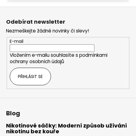
Z
á
Odebírat newsletter
p
Nezmeškejte žádné novinky či slevy!
a
t
E-mail
í
Vložením e-mailu souhlasíte s
podmínkami
ochrany osobních údajů
PŘIHLÁSIT SE
Blog
Nikotinové sáčky: Moderní způsob užívání
nikotinu bez kouře