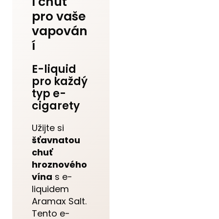
í chuť
pro vaše
vapován
í
E-liquid
pro každý
typ e-
cigarety
Užijte si
šťavnatou
chuť
hroznového
vína
s e-
liquidem
Aramax Salt.
Tento e-