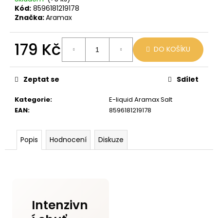
č
Kód:
8596181219178
u
Značka:
Aramax
j
e
m
179 Kč
DO KOŠÍKU
e
Měrná
cena:
Zeptat se
Sdílet
VENIX
PRO
CAPPUCINO-
Kategorie
:
E-liquid Aramax Salt
X
EAN
:
8596181219178
79
Kč
Původně:
Popis
Hodnocení
Diskuze
169
Kč
Intenzivn