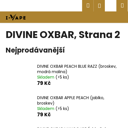
K
Přejít
Hledat
Náku
M
Přihlášen
na
o
obsah
Zpět
Zpět
košík
š
í
C
DIVINE OXBAR
, Strana 2
k
o
p
Nejprodávanější
o
t
DIVINE OXBAR PEACH BLUE RAZZ (broskev,
ř
modrá malina)
e
Skladem
(>5 ks)
b
79 Kč
u
j
DIVINE OXBAR APPLE PEACH (jablko,
broskev)
e
Skladem
(>5 ks)
t
79 Kč
e
n